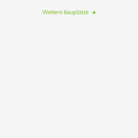
Weitere Bauplätze

Butzbach, Ostheim - 2.BA