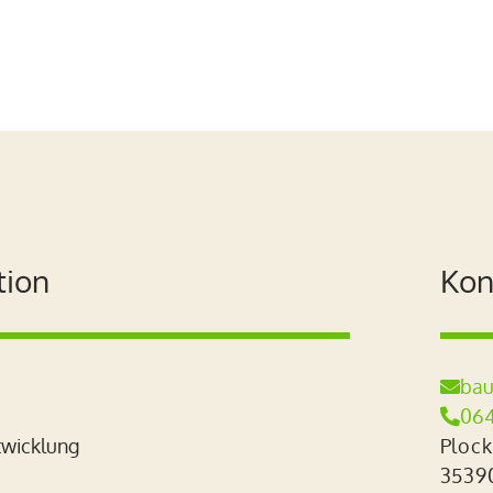
tion
Kon
bau

064

wicklung
Plock
3539